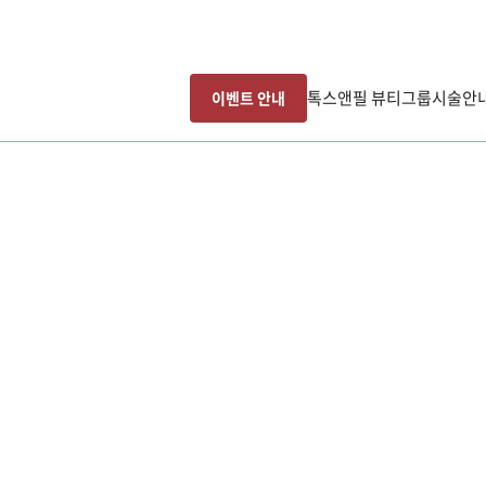
톡스앤필 뷰티그룹
시술안
이벤트 안내