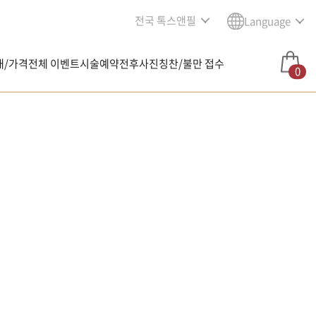
전국 톡스앤필
Language
내/가격
전체 이벤트
시술예약
전후사진
칭찬/불만 접수
0