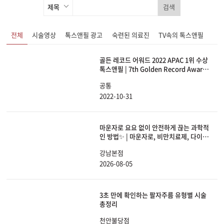
검색
전체
시술영상
톡스앤필 광고
숙련된 의료진
TV속의 톡스앤필
골든 레코드 어워드 2022 APAC 1위 수상
톡스앤필 | 7th Golden Record Award
2022 Accelerated Growth Award
공통
APAC 1st
2022-10-31
마운자로 요요 없이 안전하게 끊는 과학적
인 방법✨ | 마운자로, 비만치료제, 다이어
트, 체중감량
강남본점
2026-08-05
3초 만에 확인하는 팔자주름 유형별 시술
총정리
천안불당점