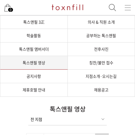
0
톡스앤필 3正
의사 & 직원 소개
학술활동
공부하는 톡스앤필
톡스앤필 앰버서더
전후사진
톡스앤필 영상
칭찬/불만 접수
공지사항
지점소개·오시는길
제휴호텔 안내
채용공고
톡스앤필 영상