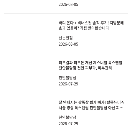
2026-08-05
바디 온다 + 비너스컷 솔직 후기! 지방분해
효과 있을까? 직접 받아봤습니다
신논현점
2026-08-05
피부결과 피부톤 개선 제스너필 톡스앤필
천안불당점 천안 피부과, 피부관리
천안불당점
2026-07-29
잘 안빠지는 팔뚝살 쉽게 빼자! 팔뚝뉴비쥬
시술 영상 톡스앤필 천안불당점 아산 피부
과, 비만
천안불당점
2026-07-29