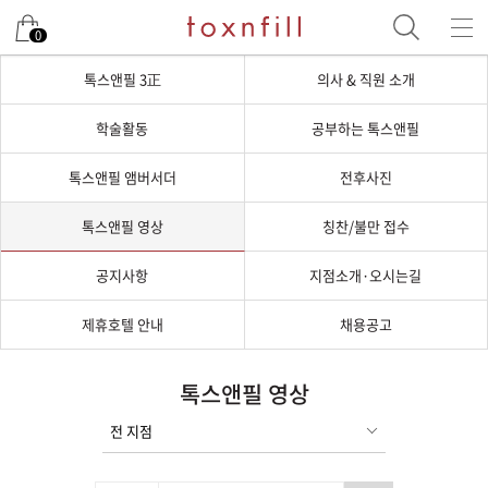
0
톡스앤필 3正
의사 & 직원 소개
학술활동
공부하는 톡스앤필
톡스앤필 앰버서더
전후사진
톡스앤필 영상
칭찬/불만 접수
공지사항
지점소개·오시는길
제휴호텔 안내
채용공고
톡스앤필 영상