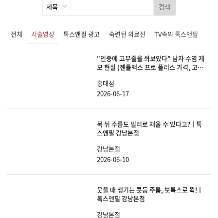
검색
전체
시술영상
톡스앤필 광고
숙련된 의료진
TV속의 톡스앤필
"인중에 고무줄을 쏴보았다" 남자 수염 제
모 현실 (젠틀맥스 프로 플러스 가격, 고통,
효과 싹 다 공개)
홍대점
2026-06-17
목 뒤 주름도 필러로 채울 수 있다고?ㅣ톡
스앤필 강남본점
강남본점
2026-06-10
웃을 때 생기는 콧등 주름, 보톡스로 쫙!ㅣ
톡스앤필 강남본점
강남본점