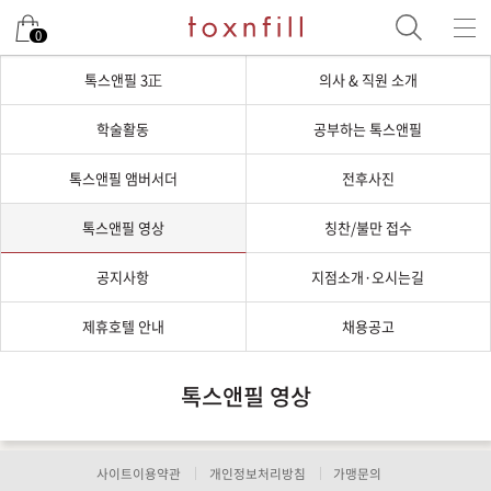
0
톡스앤필 3正
의사 & 직원 소개
학술활동
공부하는 톡스앤필
톡스앤필 앰버서더
전후사진
톡스앤필 영상
칭찬/불만 접수
공지사항
지점소개·오시는길
제휴호텔 안내
채용공고
톡스앤필 영상
사이트이용약관
개인정보처리방침
가맹문의