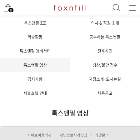
0
톡스앤필 3正
의사 & 직원 소개
학술활동
공부하는 톡스앤필
톡스앤필 앰버서더
전후사진
톡스앤필 영상
칭찬/불만 접수
공지사항
지점소개·오시는길
제휴호텔 안내
채용공고
톡스앤필 영상
사이트이용약관
개인정보처리방침
가맹문의