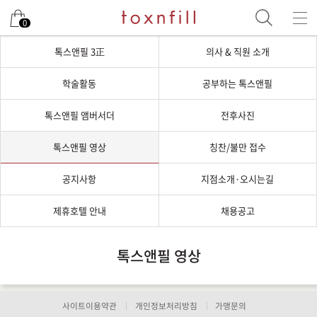
0
톡스앤필 3正
의사 & 직원 소개
학술활동
공부하는 톡스앤필
톡스앤필 앰버서더
전후사진
톡스앤필 영상
칭찬/불만 접수
공지사항
지점소개·오시는길
제휴호텔 안내
채용공고
톡스앤필 영상
사이트이용약관
개인정보처리방침
가맹문의