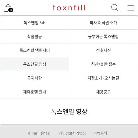
0
톡스앤필 3正
의사 & 직원 소개
학술활동
공부하는 톡스앤필
톡스앤필 앰버서더
전후사진
톡스앤필 영상
칭찬/불만 접수
공지사항
지점소개·오시는길
제휴호텔 안내
채용공고
톡스앤필 영상
사이트이용약관
개인정보처리방침
가맹문의