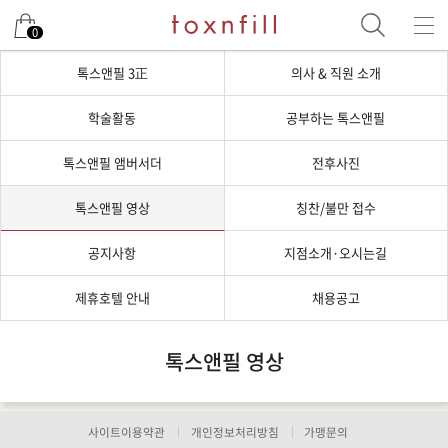
0
톡스앤필 3正
의사 & 직원 소개
학술활동
공부하는 톡스앤필
톡스앤필 앰버서더
전후사진
톡스앤필 영상
칭찬/불만 접수
공지사항
지점소개·오시는길
제휴호텔 안내
채용공고
톡스앤필 영상
사이트이용약관
개인정보처리방침
가맹문의