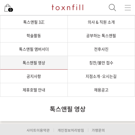
0
톡스앤필 3正
의사 & 직원 소개
학술활동
공부하는 톡스앤필
톡스앤필 앰버서더
전후사진
톡스앤필 영상
칭찬/불만 접수
공지사항
지점소개·오시는길
제휴호텔 안내
채용공고
톡스앤필 영상
사이트이용약관
개인정보처리방침
가맹문의