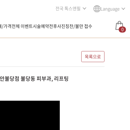
전국 톡스앤필
Language
내/가격
전체 이벤트
시술예약
전후사진
칭찬/불만 접수
0
목록으로
천안불당점 불당동 피부과, 리프팅