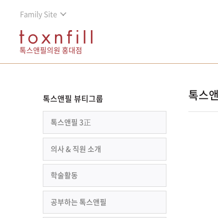
Family Site
톡스앤필의원 홍대점
톡스앤
톡스앤필 뷰티그룹
톡스앤필 3正
의사 & 직원 소개
학술활동
공부하는 톡스앤필