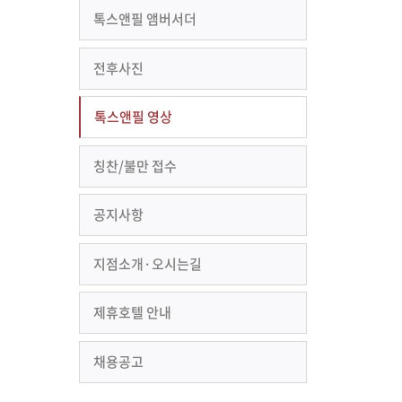
톡스앤필 앰버서더
전후사진
톡스앤필 영상
칭찬/불만 접수
공지사항
지점소개·오시는길
제휴호텔 안내
채용공고