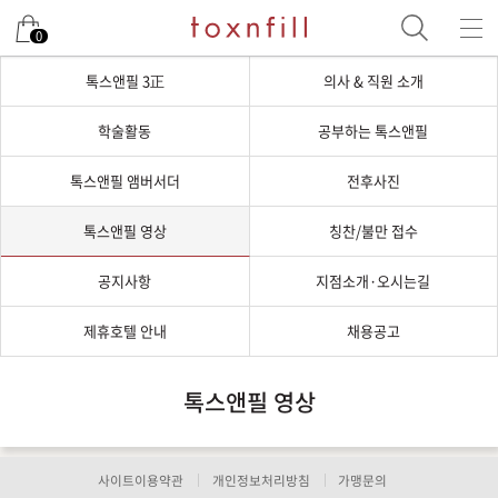
0
톡스앤필 3正
의사 & 직원 소개
학술활동
공부하는 톡스앤필
톡스앤필 앰버서더
전후사진
톡스앤필 영상
칭찬/불만 접수
공지사항
지점소개·오시는길
제휴호텔 안내
채용공고
톡스앤필 영상
사이트이용약관
개인정보처리방침
가맹문의