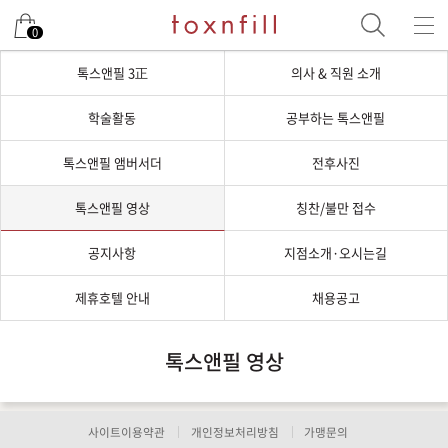
0
톡스앤필 3正
의사 & 직원 소개
학술활동
공부하는 톡스앤필
톡스앤필 앰버서더
전후사진
톡스앤필 영상
칭찬/불만 접수
공지사항
지점소개·오시는길
제휴호텔 안내
채용공고
톡스앤필 영상
사이트이용약관
개인정보처리방침
가맹문의