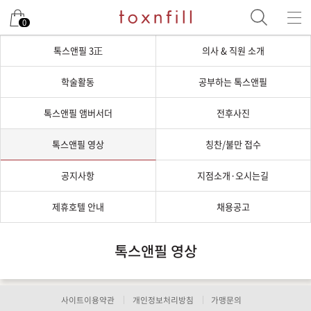
0
톡스앤필 3正
의사 & 직원 소개
학술활동
공부하는 톡스앤필
톡스앤필 앰버서더
전후사진
톡스앤필 영상
칭찬/불만 접수
공지사항
지점소개·오시는길
제휴호텔 안내
채용공고
톡스앤필 영상
사이트이용약관
개인정보처리방침
가맹문의