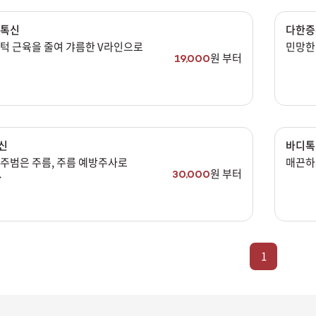
 톡신
다한증
 턱 근육을 줄여 갸름한 V라인으로
민망한 
원 부터
19,000
장바구니 담기
예약하기
신
바디톡
 주범은 주름, 주름 예방주사로
매끈하
원 부터
30,000
굴의 지름길
1