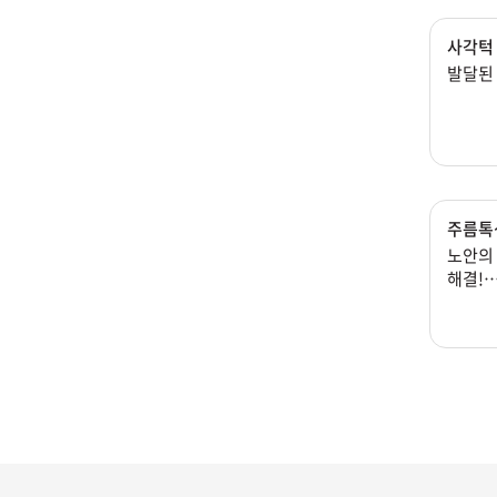
사각턱
발달된
주름톡
노안의
해결!
동안얼