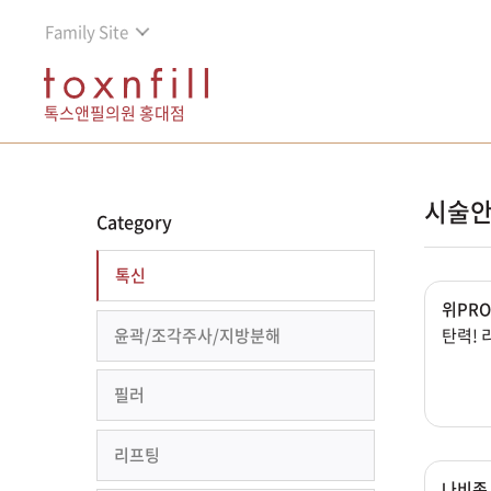
Family Site
톡스앤필의원 홍대점
시술안
Category
톡신
위PRO
윤곽/조각주사/지방분해
탄력! 
필러
리프팅
나비존