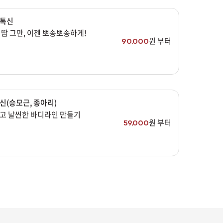
톡신
땀 그만, 이젠 뽀송뽀송하게!
원 부터
90,000
신(승모근, 종아리)
고 날씬한 바디라인 만들기
원 부터
59,000