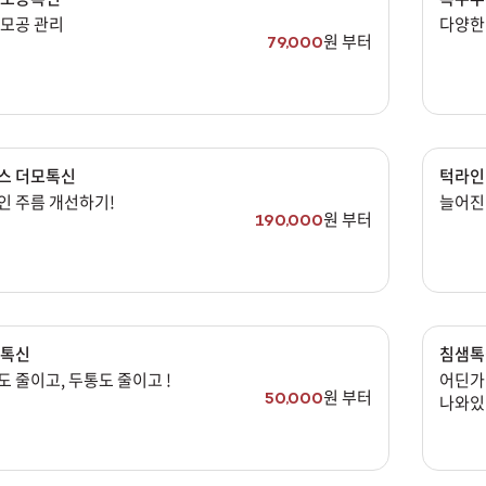
 모공 관리
다양한 
원 부터
남은 시술/관리권 예약
79,000
남은 시술/관리권 종류 선택
스 더모톡신
턱라인
인 주름 개선하기!
늘어진
원 부터
190,000
 톡신
침샘톡
 줄이고, 두통도 줄이고 !
어딘가 
원 부터
50,000
나와있