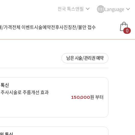
전국 톡스앤필
Language
내/가격
전체 이벤트
시술예약
전후사진
칭찬/불만 접수
0
남은 시술/관리권 예약
 톡신
 주사시술로 주름개선 효과
원 부터
150,000
위 톡신