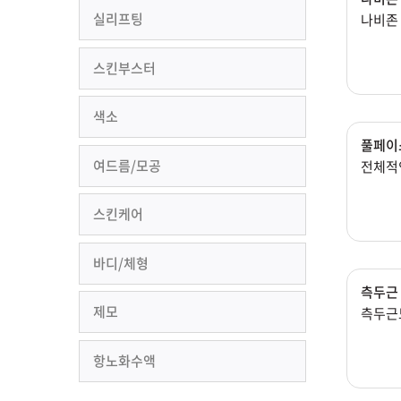
실리프팅
나비존
스킨부스터
색소
풀페이
여드름/모공
전체적
스킨케어
바디/체형
측두근
제모
측두근도
항노화수액