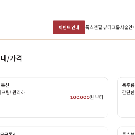
톡스앤필 뷰티그룹
시술안
이벤트 안내
내/가격
 톡신
목주름
리프팅! 관리하
간단한
원 부터
100,000
 모공톡신
특수부