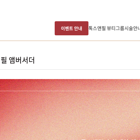
톡스앤필 뷰티그룹
시술안
이벤트 안내
필 앰버서더