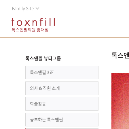
Family Site
톡스앤필의원 홍대점
톡스앤
톡스앤필 뷰티그룹
톡스앤필 3正
의사 & 직원 소개
학술활동
공부하는 톡스앤필