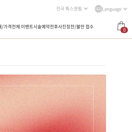
전국 톡스앤필
Language
내/가격
전체 이벤트
시술예약
전후사진
칭찬/불만 접수
0