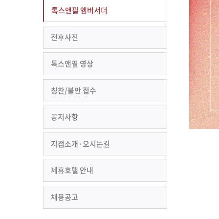
톡스앤필 앰버서더
전후사진
톡스앤필 영상
칭찬/불만 접수
공지사항
지점소개·오시는길
제휴호텔 안내
채용공고