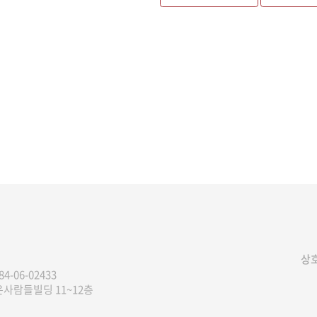
상호
84-06-02433
은사람들빌딩 11~12층