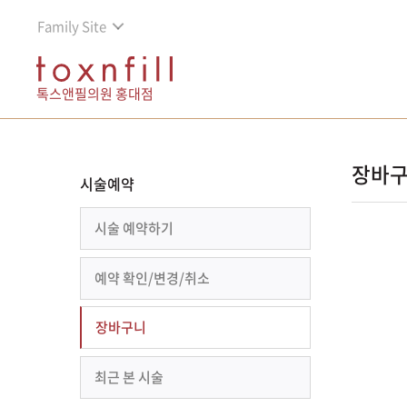
Family Site
톡스앤필의원 홍대점
장바
시술예약
시술 예약하기
예약 확인/변경/취소
장바구니
최근 본 시술