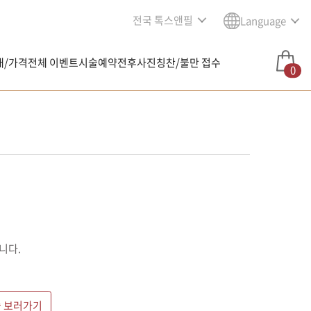
전국 톡스앤필
Language
내/가격
전체 이벤트
시술예약
전후사진
칭찬/불만 접수
0
니다.
 보러가기