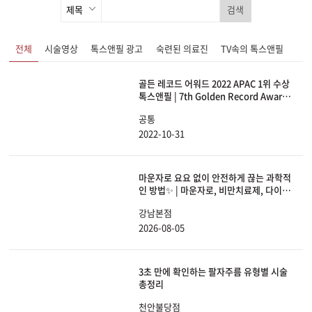
검색
전체
시술영상
톡스앤필 광고
숙련된 의료진
TV속의 톡스앤필
골든 레코드 어워드 2022 APAC 1위 수상
톡스앤필 | 7th Golden Record Award
2022 Accelerated Growth Award
공통
APAC 1st
2022-10-31
마운자로 요요 없이 안전하게 끊는 과학적
인 방법✨ | 마운자로, 비만치료제, 다이어
트, 체중감량
강남본점
2026-08-05
3초 만에 확인하는 팔자주름 유형별 시술
총정리
천안불당점