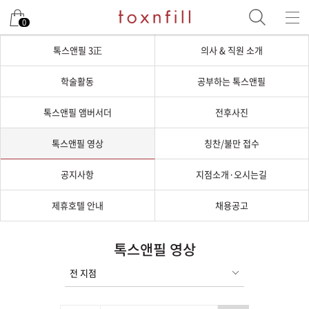
0
톡스앤필 3正
의사 & 직원 소개
학술활동
공부하는 톡스앤필
톡스앤필 앰버서더
전후사진
톡스앤필 영상
칭찬/불만 접수
공지사항
지점소개·오시는길
제휴호텔 안내
채용공고
톡스앤필 영상