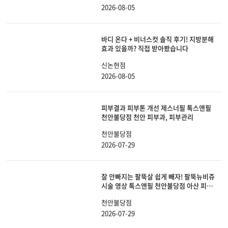
2026-08-05
바디 온다 + 비너스컷 솔직 후기! 지방분해
효과 있을까? 직접 받아봤습니다
신논현점
2026-08-05
피부결과 피부톤 개선 제스너필 톡스앤필
천안불당점 천안 피부과, 피부관리
천안불당점
2026-07-29
잘 안빠지는 팔뚝살 쉽게 빼자! 팔뚝뉴비쥬
시술 영상 톡스앤필 천안불당점 아산 피부
과, 비만
천안불당점
2026-07-29