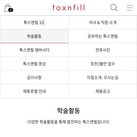
0
톡스앤필 3正
의사 & 직원 소개
학술활동
공부하는 톡스앤필
톡스앤필 앰버서더
전후사진
톡스앤필 영상
칭찬/불만 접수
공지사항
지점소개·오시는길
제휴호텔 안내
채용공고
학술활동
다양한 학술활동을 통해 발전하는 톡스앤필입니다!