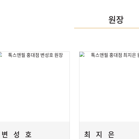
원장
변성호
최지은