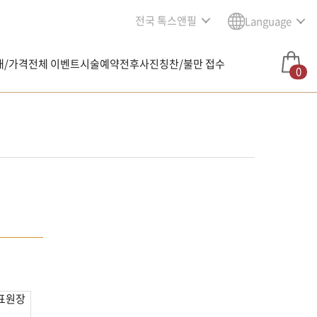
전국 톡스앤필
Language
내/가격
전체 이벤트
시술예약
전후사진
칭찬/불만 접수
0