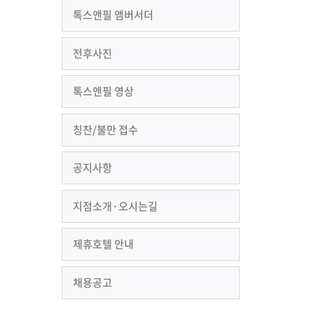
톡스앤필 앰버서더
전후사진
톡스앤필 영상
칭찬/불만 접수
공지사항
지점소개·오시는길
제휴호텔 안내
채용공고