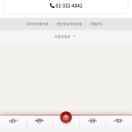
약도전송
전화연동
02-332-4842
사이트이용약관
개인정보처리방침
가맹문의
사업자정보
네이버지도 어
네이버지도 어
서울 마포구 양화로 162,
서울 마포구 양화로 162,
좋은사람들빌딩 11~12층
건물 뒤(후문,메가커피 앞)
카카오네비 어플리케이션 실행
카카오네비 어플리케이션 실행
티맵 어플리케이션 실행
티맵 어플리케이션 실행
카카오네비
카카오네비
티맵
티맵
상담하기
빠른예약
이벤트
시술예약
장바구니
빠른 예약