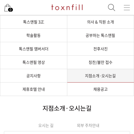
0
톡스앤필 3正
의사 & 직원 소개
학술활동
공부하는 톡스앤필
톡스앤필 앰버서더
전후사진
톡스앤필 영상
칭찬/불만 접수
공지사항
지점소개·오시는길
제휴호텔 안내
채용공고
지점소개·오시는길
오시는 길
외부 주차안내