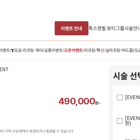
톡스앤필 뷰티그룹
시술안
이벤트 안내
이벤트
❣️모공·리프팅 케어
공통이벤트
오픈이벤트
리프팅
톡신
실리프팅
여드름/모
/
/
/
/
/
/
/
시술 선
[EVE
490,000
원~
[EVEN
원)
따라 가격·구성·혜택이 변경되거나 종료될 수 있습니다.