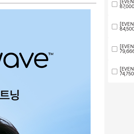
[EVEN
87,00
[EVE
84,50
[EVE
79,66
[EVE
74,75