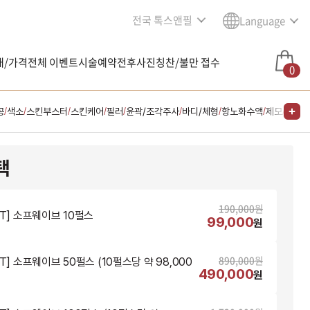
전국 톡스앤필
Language
내/가격
전체 이벤트
시술예약
전후사진
칭찬/불만 접수
0
공
색소
스킨부스터
스킨케어
필러
윤곽/조각주사
바디/체형
항노화수액
제모
다이어
/
/
/
/
/
/
/
/
/
택
190,000
원
NT] 소프웨이브 10펄스
99,000
원
890,000
원
T] 소프웨이브 50펄스 (10펄스당 약 98,000
490,000
원