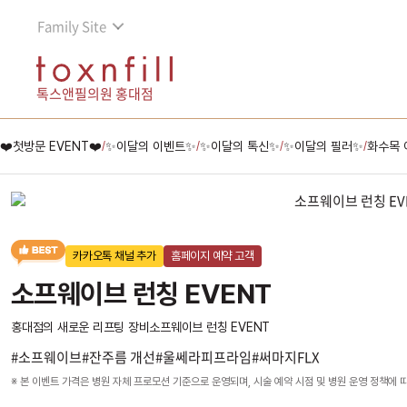
Family Site
톡스앤필의원 홍대점
❤️첫방문 EVENT❤️
✨이달의 이벤트✨
✨이달의 톡신✨
✨이달의 필러✨
화수목 
/
/
/
/
카카오톡 채널 추가
홈페이지 예약 고객
소프웨이브 런칭 EVENT
홍대점의 새로운 리프팅 장비소프웨이브 런칭 EVENT
#소프웨이브#잔주름 개선#울쎄라피프라임#써마지FLX
※ 본 이벤트 가격은 병원 자체 프로모션 기준으로 운영되며, 시술 예약 시점 및 병원 운영 정책에 