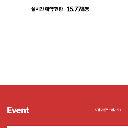
15,778
실시간 예약 현황
명
톡스앤필의원 홍대점
Event
지점 이벤트 보러가기