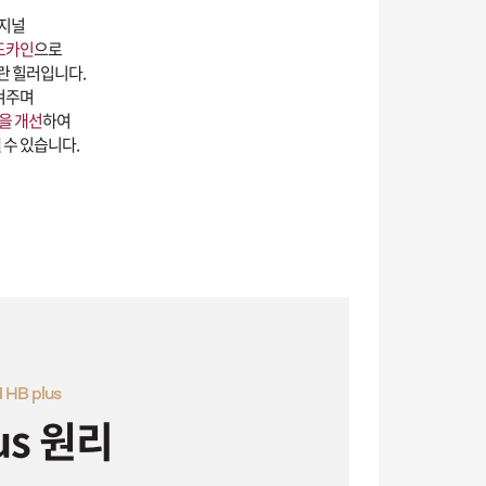
리지널
도카인
으로
란 힐러입니다.
켜주며
을 개선
하여
 수 있습니다.
HB plus
us 원리