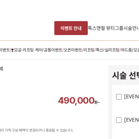
톡스앤필 뷰티그룹
시술안
이벤트 안내
이벤트
❣️모공·리프팅 케어
공통이벤트
오픈이벤트
리프팅
톡신
실리프팅
여드름/모
/
/
/
/
/
/
/
시술 선
[EVEN
490,000
원~
[EVEN
따라 가격·구성·혜택이 변경되거나 종료될 수 있습니다.