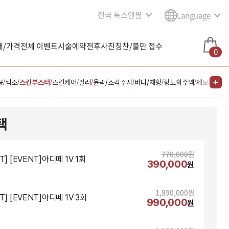
전국 톡스앤필
Language
내/가격
전체 이벤트
시술예약
전후사진
칭찬/불만 접수
0
공
색소
스킨부스터
스킨케어
필러
윤곽/조각주사
바디/체형
항노화수액
제모
다이어
/
/
/
/
/
/
/
/
/
택
770,000
원
T] [EVENT]아디떼 1V 1회
390,000
원
1,890,000
원
T] [EVENT]아디떼 1V 3회
990,000
원