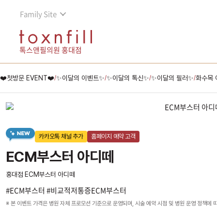
Family Site
톡스앤필의원 홍대점
❤️첫방문 EVENT❤️
✨이달의 이벤트✨
✨이달의 톡신✨
✨이달의 필러✨
화수목 
/
/
/
/
카카오톡 채널 추가
홈페이지 예약 고객
ECM부스터 아디떼
홍대점 ECM부스터 아디떼
#ECM부스터 #비교적저통증ECM부스터
※ 본 이벤트 가격은 병원 자체 프로모션 기준으로 운영되며, 시술 예약 시점 및 병원 운영 정책에 