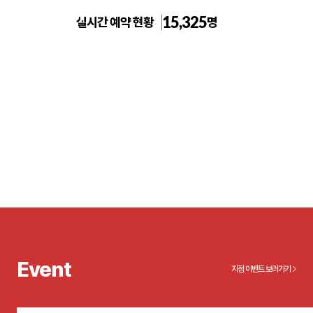
15,325
실시간 예약 현황
명
톡스앤필의원 홍대점
Event
지점 이벤트 보러가기