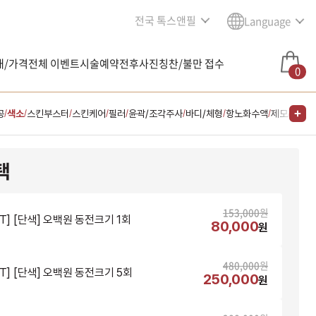
전국 톡스앤필
Language
내/가격
전체 이벤트
시술예약
전후사진
칭찬/불만 접수
0
공
색소
스킨부스터
스킨케어
필러
윤곽/조각주사
바디/체형
항노화수액
제모
다이어
/
/
/
/
/
/
/
/
/
택
153,000
원
NT] [단색] 오백원 동전크기 1회
80,000
원
480,000
원
NT] [단색] 오백원 동전크기 5회
250,000
원