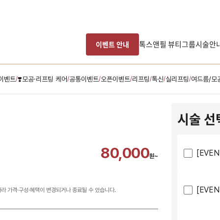
톡스앤필 뷰티그룹
시술안
이벤트 안내
이벤트
❣️모공·리프팅 케어
공통이벤트
오픈이벤트
리프팅
톡신
실리프팅
여드름/모
/
/
/
/
/
/
/
시술 선
80,000
[EVE
원~
[EVE
따라 가격·구성·혜택이 변경되거나 종료될 수 있습니다.