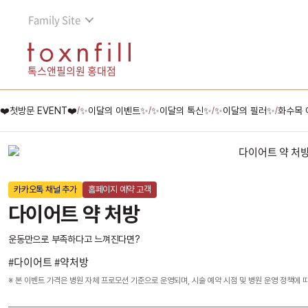
Family Site
톡스앤필의원 홍대점
❤️첫방문 EVENT❤️
✨이달의 이벤트✨
✨이달의 톡신✨
✨이달의 필러✨
화수목 
/
/
/
/
카카오톡 채널 추가
홈페이지 예약 고객
다이어트 약 처방
운동만으로 부족하다고 느껴진다면?
#다이어트 #약처방
※ 본 이벤트 가격은 병원 자체 프로모션 기준으로 운영되며, 시술 예약 시점 및 병원 운영 정책에 