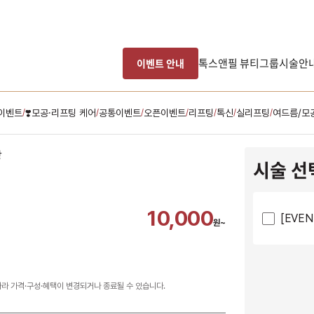
톡스앤필 뷰티그룹
시술안
이벤트 안내
이벤트
❣️모공·리프팅 케어
공통이벤트
오픈이벤트
리프팅
톡신
실리프팅
여드름/모
/
/
/
/
/
/
/
시술 선
10,000
[EVE
원~
따라 가격·구성·혜택이 변경되거나 종료될 수 있습니다.