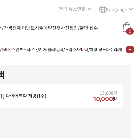
전국 톡스앤필
Language
내/가격
전체 이벤트
시술예약
전후사진
칭찬/불만 접수
0
공
색소
스킨부스터
스킨케어
필러
윤곽/조각주사
바디/체형
항노화수액
제모
다이어
/
/
/
/
/
/
/
/
/
택
19,000
원
NT] 다이어트약 처방(1주)
10,000
원