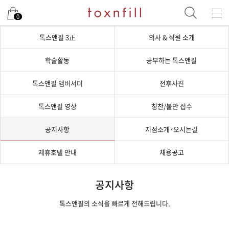
0
톡스앤필 3正
의사 & 직원 소개
학술활동
공부하는 톡스앤필
톡스앤필 앰버서더
전후사진
톡스앤필 영상
칭찬/불만 접수
공지사항
지점소개·오시는길
제휴호텔 안내
채용공고
공지사항
톡스앤필의 소식을 빠르게 전해드립니다.