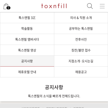
0
톡스앤필 3正
의사 & 직원 소개
학술활동
공부하는 톡스앤필
톡스앤필 앰버서더
전후사진
톡스앤필 영상
칭찬/불만 접수
공지사항
지점소개·오시는길
제휴호텔 안내
채용공고
공지사항
톡스앤필의 소식을 빠르게 전해드립니다.