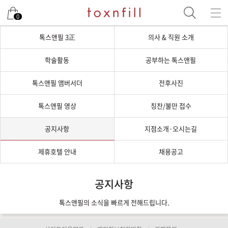
0
톡스앤필 3正
의사 & 직원 소개
학술활동
공부하는 톡스앤필
톡스앤필 앰버서더
전후사진
톡스앤필 영상
칭찬/불만 접수
공지사항
지점소개·오시는길
제휴호텔 안내
채용공고
공지사항
톡스앤필의 소식을 빠르게 전해드립니다.