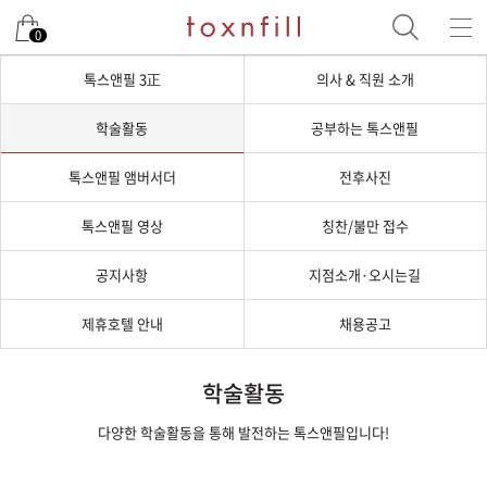
0
톡스앤필 3正
의사 & 직원 소개
학술활동
공부하는 톡스앤필
톡스앤필 앰버서더
전후사진
톡스앤필 영상
칭찬/불만 접수
공지사항
지점소개·오시는길
제휴호텔 안내
채용공고
학술활동
다양한 학술활동을 통해 발전하는 톡스앤필입니다!