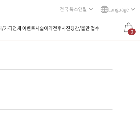
전국 톡스앤필
Language
내/가격
전체 이벤트
시술예약
전후사진
칭찬/불만 접수
0