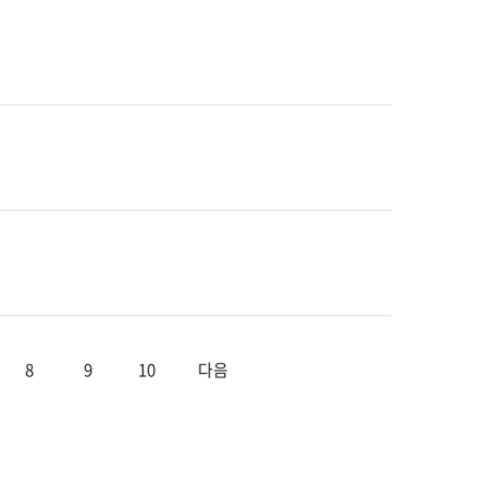
8
9
10
다음