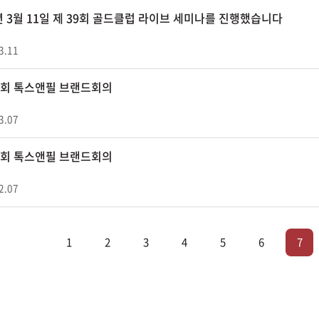
년 3월 11일 제 39회 골드클럽 라이브 세미나를 진행했습니다
3.11
19회 톡스앤필 브랜드회의
3.07
18회 톡스앤필 브랜드회의
2.07
1
2
3
4
5
6
7